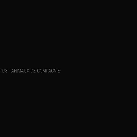
1/8 - ANIMAUX DE COMPAGNIE
Faites des photos avec v
Ajouter un commentaire
Email