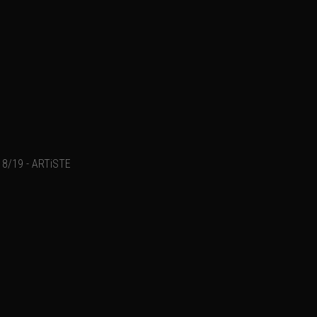
8/19 - ARTiSTE
Ajouter un commentaire
Email
Nom