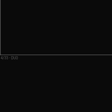
4/33 - DUO
Ajouter un commentaire
Email
Nom