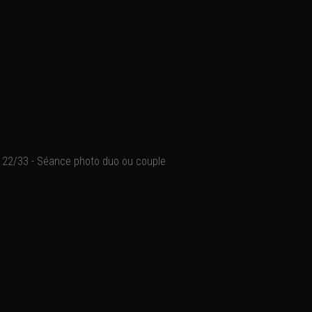
22/33 - Séance photo duo ou couple
Le shooting photo à deux,
moments de complicité qui
repartirez avec un souven
Ajouter un commentaire
Email