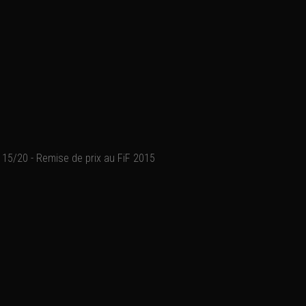
15/20 - Remise de prix au FiF 2015
L'acteur a été récompensé
Ajouter un commentaire
Email