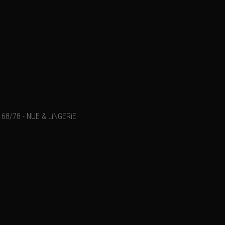
68/78 - NUE & LiNGERiE
Ajouter un commentaire
Email
Nom