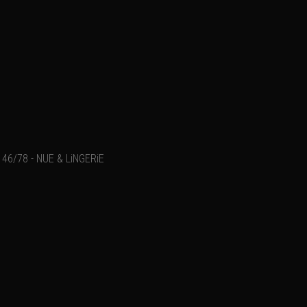
46/78 - NUE & LiNGERiE
Ajouter un commentaire
Email
Nom