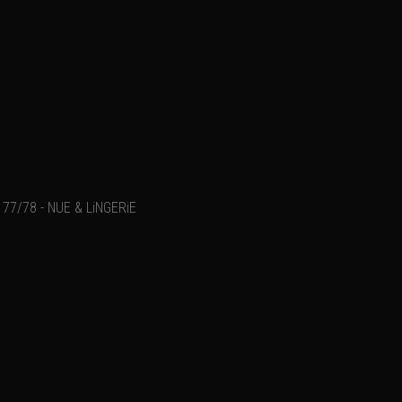
77/78 - NUE & LiNGERiE
Ajouter un commentaire
Email
Nom