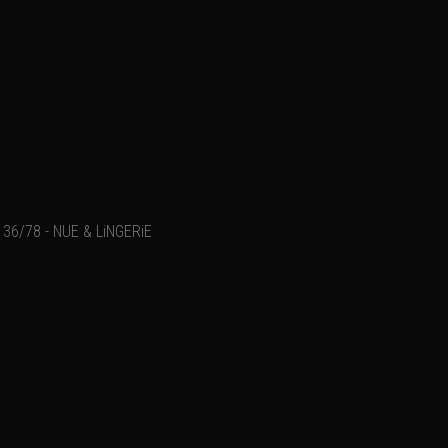
36/78 - NUE & LiNGERiE
Ajouter un commentaire
Email
Nom