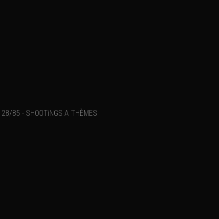
28/85 - SHOOTiNGS A THÈMES
Ajouter un commentaire
Email
Nom