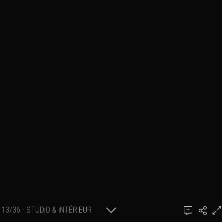
13/36 - STUDiO & iNTÉRiEUR
Ajouter un commentaire