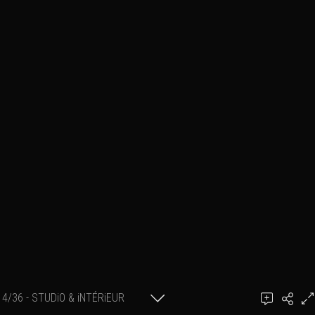
4/36 - STUDiO & iNTÉRiEUR
Ajouter un commentaire