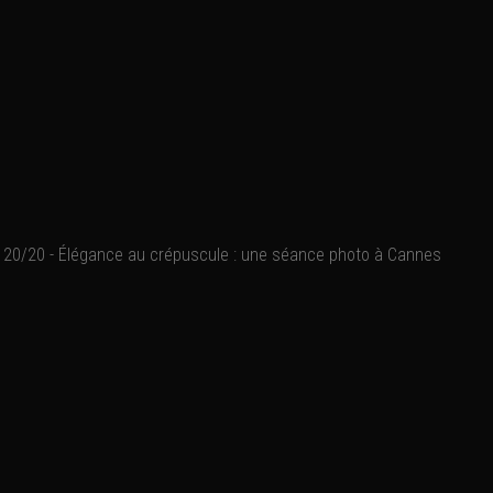
20/20 - Élégance au crépuscule : une séance photo à Cannes
Sous les couleurs chaleur
majestueux et minimaliste
avec la silhouette sobre
Chaque élément de cette c
lumière naturelle sublime
capturé devient une œuvr