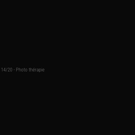
14/20 - Photo thérapie
Première expérience d'une
Ajouter un commentaire
Email