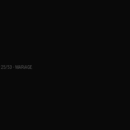
25/53 - MARiAGE
Ajouter un commentaire
Email
Nom