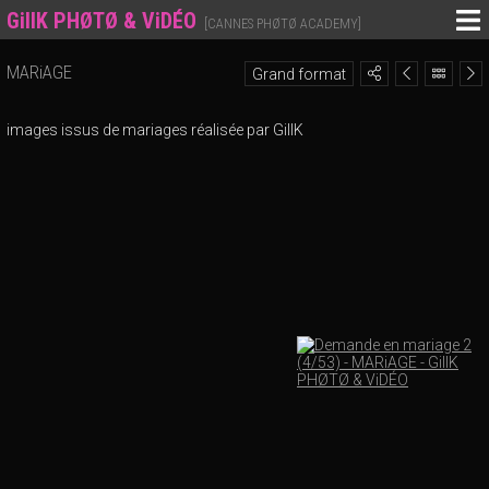
GillK PHØTØ & ViDÉO
[CANNES PHØTØ ACADEMY]
MARiAGE
Grand format
images issus de mariages réalisée par GillK