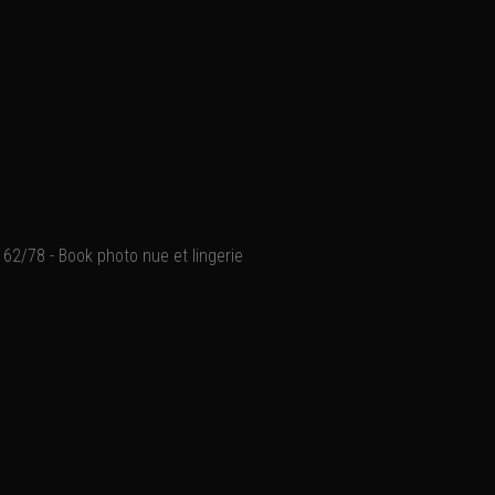
62/78 - Book photo nue et lingerie
La photo nue et lingerie 
vous mettre en valeur.
Une séance photo nue et/o
Le photographe saura vous
La lingerie et/ou le nu e
agences.
Et pourquoi ne pas en fair