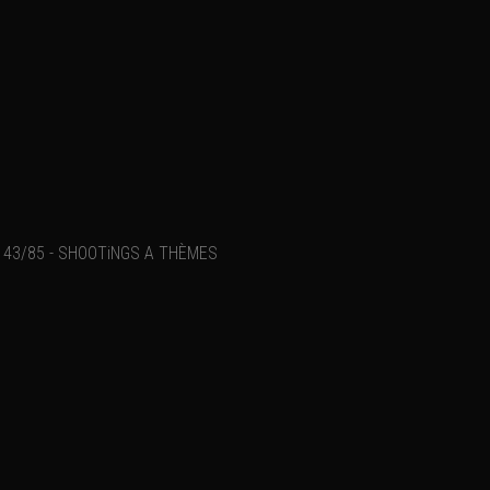
43/85 - SHOOTiNGS A THÈMES
Ajouter un commentaire
Email
Nom