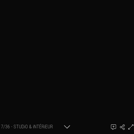
7/36 - STUDiO & iNTÉRiEUR
Ajouter un commentaire