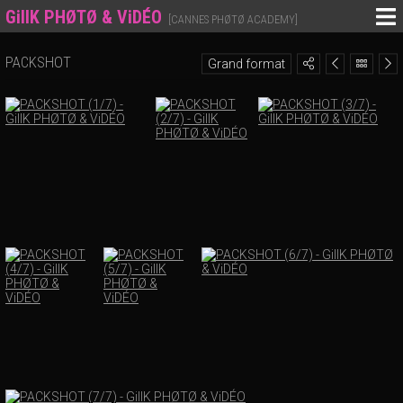
GillK PHØTØ & ViDÉO
[CANNES PHØTØ ACADEMY]
PACKSHOT
Grand format