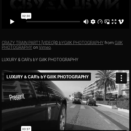
CRAZY TRAIN PART1 [VIDEO]© bYGillK PHOTOGRAPHY
from
GillK
PHOTOGRAPHY
on
Vimeo
.
LUXURY & CAR's bY GillK PHOTOGRAPHY