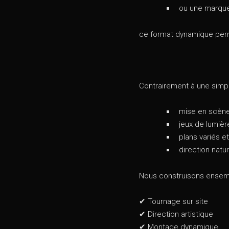
ou une marqu
ce format dynamique perm
Contrairement à une simple
mise en scèn
jeux de lumièr
plans variés e
direction natu
Nous construisons ensemb
✔ Tournage sur site
✔ Direction artistique
✔ Montage dynamique