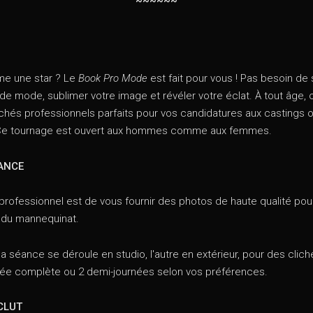
~~~~~~
me une star ? Le
Book Pro Mode
est fait pour vous ! Pas besoin de s
de mode, sublimer votre image et révéler votre éclat. À tout âge,
chés professionnels parfaits pour vos candidatures aux castings o
Ce tournage est ouvert aux hommes comme aux femmes.
ANCE
 professionnel est de vous fournir des photos de haute qualité p
 du mannequinat.
la séance se déroule en studio, l'autre en extérieur, pour des clich
rnée complète ou 2 demi-journées selon vos préférences.
CLUT