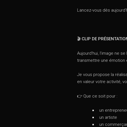
Lancez-vous dès aujourd'h
🎬 CLIP DE PRÉSENTATION
Aujourd'hui, l'image ne se 
transmettre une émotion et
Je vous propose la réalis
en valeur votre activité, v
👉 Que ce soit pour :
un entreprene
un artiste
un commerça