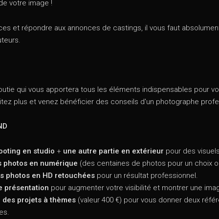
 de votre image !
s et répondre aux annonces de castings, il vous faut absolument
uteurs.
aboutie qui vous apportera tous les éléments indispensables pour 
tez plus et venez bénéficier des conseils d'un photographe profe
ND
ooting en studio
+
une autre partie en extérieur
pour des visuels
es photos en numérique
(des centaines de photos pour un choix op
es photos en HD retouchées
pour un résultat professionnel.
de présentation
pour augmenter votre visibilité et montrer une ima
à des projets à thèmes
(valeur 400 €) pour vous donner deux référ
es.