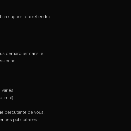
 un support qui retiendra
vous démarquer dans le
ssionnel.
 variés.
timal).
ge percutante de vous.
ences publicitaires