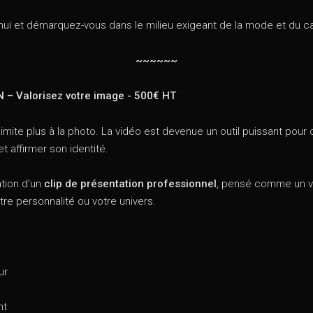
ui et démarquez-vous dans le milieu exigeant de la mode et du ca
~~~~~~
 – Valorisez votre image - 500€ HT
limite plus à la photo. La vidéo est devenue un outil puissant pour c
 affirmer son identité.
ation d'un
clip de présentation professionnel
, pensé comme un vér
otre personnalité ou votre univers.
ur
nt