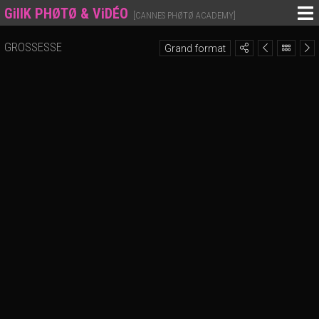
GillK PHØTØ & ViDÉO
[CANNES PHØTØ ACADEMY]
GROSSESSE
Grand format